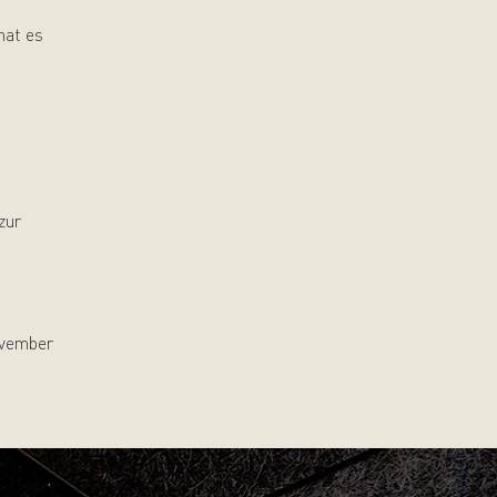
hat es
zur
ovember