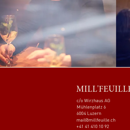
MILL'FEUILL
c/o Wirzhaus AG
Mühlenplatz 6
6004 Luzern
mail@millfeuille.ch
+41 41 410 10 92