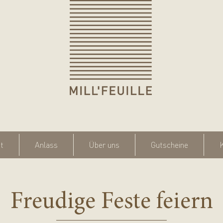
A
t
Anlass
Über uns
Gutscheine
Freudige Feste feiern