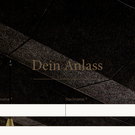
Dein Anlass
rname
Nachname
rma