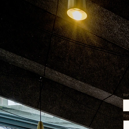
Vo
Fi