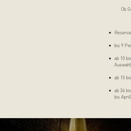
Ob Ge
Reservat
bis 9 Pe
ab 10 bi
Auswahl
ab 15 bi
ab 36 bi
bis April