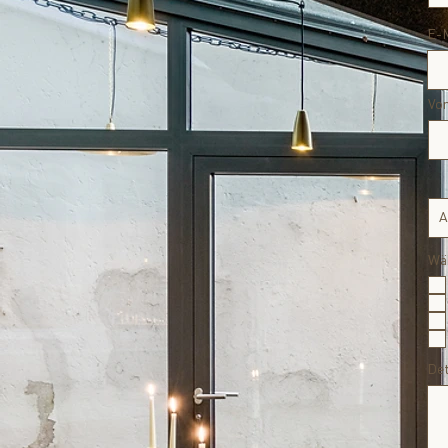
E-M
Vo
Wä
Det